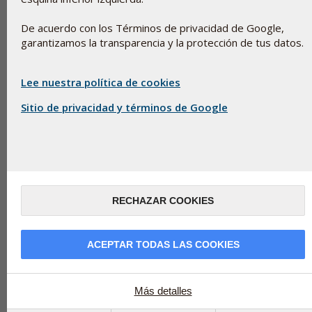
regalo de bienvenida
De acuerdo con los Términos de privacidad de Google,
garantizamos la transparencia y la protección de tus datos.
1.
COMPRAR PRODUCTOS DE
Lee nuestra política de cookies
PHARMA NORD
Sitio de privacidad y términos de Google
2.
OBTENER PUNTOS Y
REGISTRARSE EN LA POINTSHOP
RECHAZAR COOKIES
3.
UTILICE SUS PUNTOS PARA
CANJEAR POR PRODUCTOS
ACEPTAR TODAS LAS COOKIES
Más detalles
PointShop Login