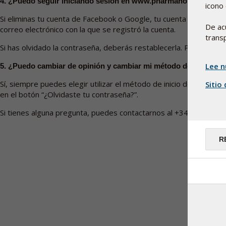
4. ¿Puedo seguir iniciando sesión en www.pharmanord.es si el
icono 
Si eliminas tu cuenta de Facebook o Google, tu cuenta en
www.ph
De ac
correo electrónico con la que se registró la cuenta.
transp
Si has olvidado la contraseña, deberás restablecerla. Puedes hace
Lee n
5. ¿Puedo cambiar de opinión y cambiar mi método de inicio de
Sí, siempre puedes elegir utilizar el método de inicio de sesión
Sitio
en el botón “¿Olvidaste tu contraseña?”.
Si tienes alguna pregunta, puedes contactarnos al +34 93 590 1
R