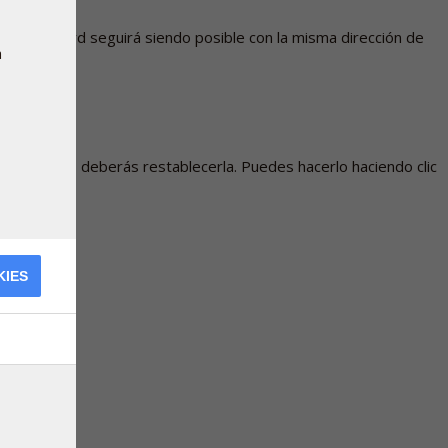
e Pharma Nord seguirá siendo posible con la misma dirección de
a
 contraseña, deberás restablecerla. Puedes hacerlo haciendo clic
KIES