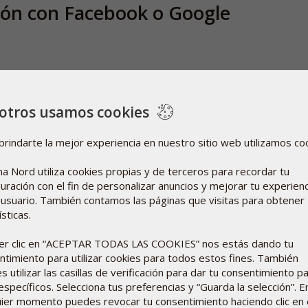
sión con Facebook o Google
nos estarás dando acceso a tu perfil público de Facebook. Tu perfi
ficación de usuario, tu foto de perfil, tu imagen de portada y tu 
otros usamos cookies
brindarte la mejor experiencia en nuestro sitio web utilizamos co
e Google, URL de perfil y dirección de correo electrónico. Solo 
a Nord utiliza cookies propias y de terceros para recordar tu
uración con el fin de personalizar anuncios y mejorar tu experienc
/ Google?
usuario. También contamos las páginas que visitas para obtener
sticas.
re.
cer clic en “ACEPTAR TODAS LAS COOKIES” nos estás dando tu
ntimiento para utilizar cookies para todos estos fines. También
k o Google, su política de recopilación de datos personales y el us
 utilizar las casillas de verificación para dar tu consentimiento p
í
y Política de privacidad de Google
aquí
.
específicos. Selecciona tus preferencias y “Guarda la selección”. E
uier momento puedes revocar tu consentimiento haciendo clic en 