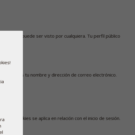
l público puede ser visto por cualquiera. Tu perfil público
red.
okies!
conservamos tu nombre y dirección de correo electrónico.
ia
o de cookies se aplica en relación con el inicio de sesión.
ara
n
el