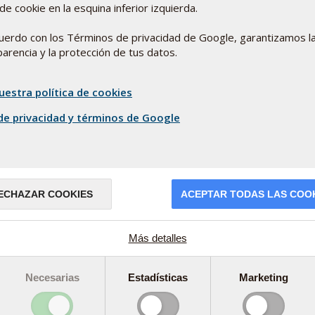
imino mi cuenta de Facebook / Google?
de cookie en la esquina inferior izquierda.
armanord.es
no se eliminará. El incicio de sesión en la cuenta d
uerdo con los Términos de privacidad de Google, garantizamos l
arencia y la protección de tus datos.
rlo haciendo clic en el botón “¿Olvidaste tu contraseña?”.
uestra política de cookies
 sesión?
 de Pharma Nord en lugar de Facebook o Google. Si has olvidado la
 de privacidad y términos de Google
1 00 o cumplimentando el formulario de contacto
aquí
.
ECHAZAR COOKIES
ACEPTAR TODAS LAS COO
Más detalles
Necesarias
Estadísticas
Marketing