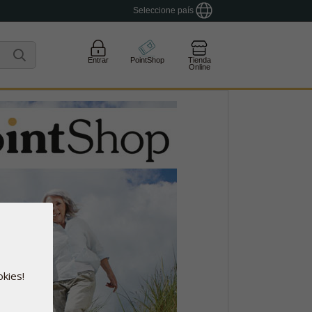
Seleccione país
Entrar
PointShop
Tienda
Online
okies!