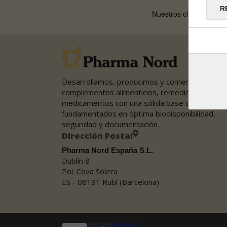
R
Desarrollamos, producimos y comercializamos
complementos alimenticios, remedios herbales
medicamentos con una sólida base científica,
fundamentados en óptima biodisponibilidad,
seguridad y documentación.
Dirección Postal
Pharma Nord España S.L.
Dublín 8
Pol. Cova Solera
ES - 08191 Rubí (Barcelona)