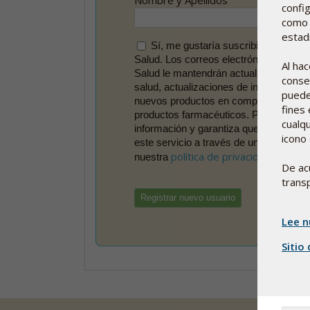
Nombre y Apellidos
config
como 
estadí
Sí, me gustaría suscribirme a Pha
Salud. Los correos electrónicos de Ph
Al ha
Salud le mantendrán actualizado con re
conse
salud, actualizaciones de investigación
puedes
nuevos productos en complementos nut
fines 
productos farmacéuticos. Pharma Nord
cualq
información y garantiza que siempre p
icono 
este servicio a través de un enlace en 
política de privacidad
nuestra
.
De ac
transp
Lee n
Sitio