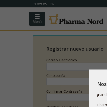
(+34) 93 590 11 00
Menú
Registrar nuevo usuario
Correo Electrónico
Contraseña
Nos
Confirmar Contraseña
¡Para 
Pharm