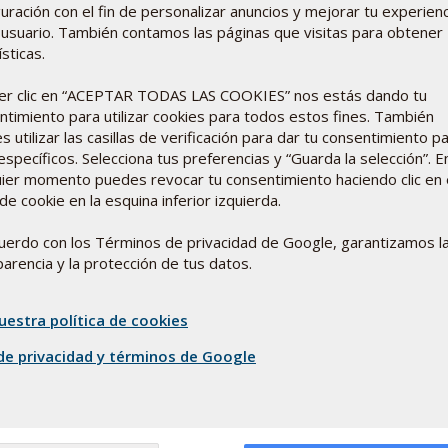
uración con el fin de personalizar anuncios y mejorar tu experienc
usuario. También contamos las páginas que visitas para obtener
sticas.
rma Nord Noticias de
arma Nord Noticias de
cer clic en “ACEPTAR TODAS LAS COOKIES” nos estás dando tu
specto a noticias de
ntimiento para utilizar cookies para todos estos fines. También
 y desarrollo de
 utilizar las casillas de verificación para dar tu consentimiento p
ricionales y
específicos. Selecciona tus preferencias y “Guarda la selección”. E
 protege su
uier momento puedes revocar tu consentimiento haciendo clic en 
uede darse de baja de
de cookie en la esquina inferior izquierda.
el boletín. Lea más en
uerdo con los Términos de privacidad de Google, garantizamos l
arencia y la protección de tus datos.
uestra política de cookies
 de privacidad y términos de Google