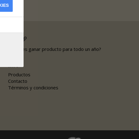
KIES
Links
¿Quieres ganar producto para todo un año?
Info
Productos
Contacto
Términos y condiciones