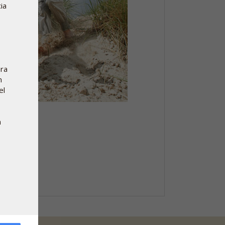
ia
ara
n
el
a