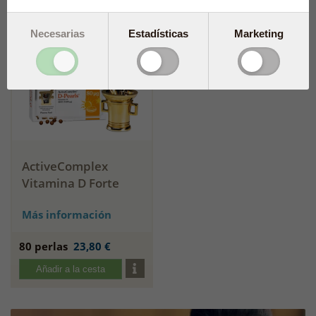
Añadir a la cesta
Añadir a la cesta
Necesarias
Estadísticas
Marketing
ActiveComplex
Vitamina D Forte
Más información
80 perlas
23,80 €
Añadir a la cesta