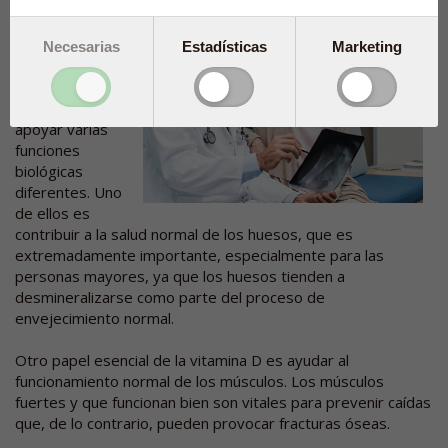
La vitamina D
desempeña un
Necesarias
Estadísticas
Marketing
papel profundo
en la salud
humana al
apoyar varias
funciones
biológicas
diferentes. Uno
de ellos es
contribuir a la salud normal de los huesos, que es
extremadamente importante, especialmente para las
personas mayores, ya que los huesos tienden a
desmineralizarse como parte del proceso de
envejecimiento normal.
Otro papel esencial de la vitamina D es ayudar al
funcionamiento normal de los músculos. Los músculos
fuertes y que funcionan bien son vitales para prevenir caídas
que, de lo contrario, pueden provocar fracturas óseas.