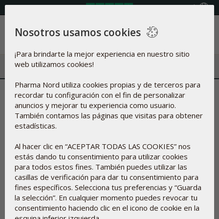
Seleccione país
Nosotros usamos cookies
Menú
¡Para brindarte la mejor experiencia en nuestro sitio
web utilizamos cookies!
Pharma Nord utiliza cookies propias y de terceros para
La mayoría de la gente mayor
recordar tu configuración con el fin de personalizar
anuncios y mejorar tu experiencia como usuario.
en España carece de vitamina
También contamos las páginas que visitas para obtener
estadísticas.
D
Al hacer clic en “ACEPTAR TODAS LAS COOKIES” nos
estás dando tu consentimiento para utilizar cookies
09/01/2019
para todos estos fines. También puedes utilizar las
Más del
casillas de verificación para dar tu consentimiento para
80 por
fines específicos. Selecciona tus preferencias y “Guarda
ciento de
la selección”. En cualquier momento puedes revocar tu
los
consentimiento haciendo clic en el icono de cookie en la
adultos
esquina inferior izquierda.