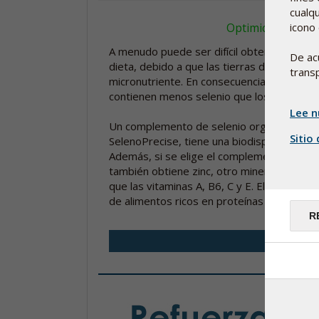
cualq
Optimice su cons
icono 
A menudo puede ser difícil obtener cantida
De ac
dieta, debido a que las tierras de cultivo 
transp
micronutriente. En consecuencia, los cultiv
contienen menos selenio que los cultivos 
Lee n
Un complemento de selenio orgánico como 
Sitio
SelenoPrecise, tiene una biodisponibilida
Además, si se elige el complemento nutric
también obtiene zinc, otro mineral que cont
que las vitaminas A, B6, C y E. El zinc es
de alimentos ricos en proteínas como la ca
R
Leas 