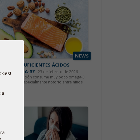
NEWS
NSUMES SUFICIENTES ÁCIDOS
SOS OMEGA-3?
23 de febrero de 2026
okies!
5 % de la población consume muy poco omega-3,
problema es especialmente notorio entre niños...
r más
ia
ara
n