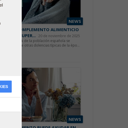
el
NEWS
a
EDE UN COMPLEMENTO ALIMENTICIO
DARTE A SUPER...
20 de noviembre de 2025
edor del 75 % de la población española se
ía o padece de otras dolencias típicas de la épo...
r más
KIES
NEWS
E COMPLEMENTO PUEDE AYUDAR EN