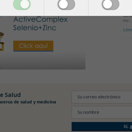
LA 
La s
dura
mu...
Lee
de Salud
acerca de salud y medicina