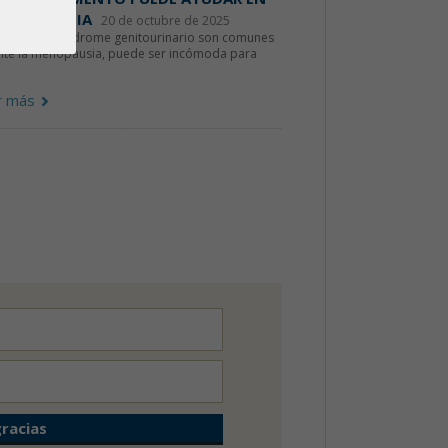
MENOPAUSIA
20 de octubre de 2025
equedad y síndrome genitourinario son comunes
nte la menopausia, puede ser incómoda para
r más