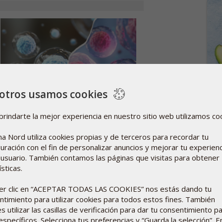
otros usamos cookies
¿CO
GRA
brindarte la mejor experiencia en nuestro sitio web utilizamos co
 futuro de enfermedades que afectan a
El 6
y el 
a Nord utiliza cookies propias y de terceros para recordar tu
Lee
uración con el fin de personalizar anuncios y mejorar tu experienc
 sistema inmune requiere ciertos
usuario. También contamos las páginas que visitas para obtener
 independientemente del género. En
sticas.
 se ve desafiado por las pocas horas de
res, puede ser una buena idea tomar
cer clic en “ACEPTAR TODAS LAS COOKIES” nos estás dando tu
eforzar nuestras dietas.
ntimiento para utilizar cookies para todos estos fines. También
 utilizar las casillas de verificación para dar tu consentimiento p
específicos. Selecciona tus preferencias y “Guarda la selección”. E