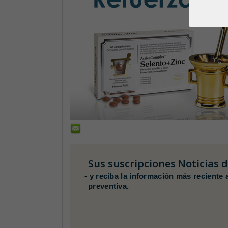
Sus suscripciones
Noticias 
-
y reciba la información más reciente 
preventiva.