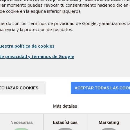
uier momento puedes revocar tu consentimiento haciendo clic en 
umo de selenio
de cookie en la esquina inferior izquierda.
des suficientes de selenio mediante la
uerdo con los Términos de privacidad de Google, garantizamos l
en Europa son bajas en este
arencia y la protección de tus datos.
¿PU
os que se cultivan en el suelo europeo
AYU
de otras partes del mundo.
Alred
uestra política de cookies
resfr
la levadura de selenio patentada,
Lee
 de privacidad y términos de Google
d superior demostrada y documentada.
ional ActiveComplex Selenio+Zinc,
ribuye a la función inmune normal igual
 un mineral que obtenemos principalmente
rne o los mariscos.
ECHAZAR COOKIES
ACEPTAR TODAS LAS COO
mas
Más detalles
Necesarias
Estadísticas
Marketing
EST