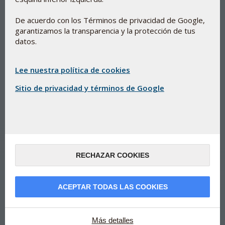
De acuerdo con los Términos de privacidad de Google,
garantizamos la transparencia y la protección de tus
datos.
Ginkgo biloba para la circulación y
el sistema cognitivo
Lee nuestra política de cookies
Sitio de privacidad y términos de Google
ActiveComplex Biloba Forte
Ayuda a la circulación sanguínea de cerebro y extremidades
Mejora la circulación.
Ayuda a mantener sanas las funciones cognitivas,
RECHAZAR COOKIES
incluyendo la memoria y la concentración.
Producto herbal estandarizado.
Cada comprimido aporta 24 mg de flavona glucósidos y 6
ACEPTAR TODAS LAS COOKIES
mg de lactones de terpeno.
Producido bajo control farmacéutico danés.
Más detalles