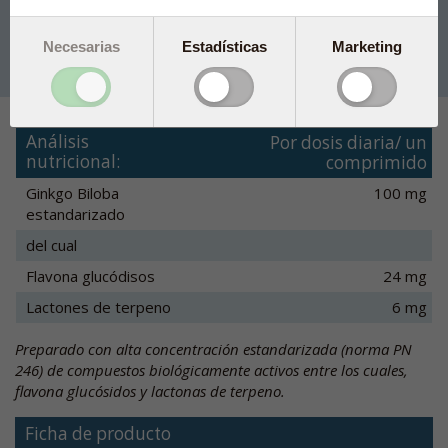
Necesarias
Estadísticas
Marketing
60 comp.
34,60 €
Añadir a la cesta
Análisis
Por dosis diaria/ un
nutricional:
comprimido
Ginkgo Biloba
100 mg
estandarizado
del cual
Flavona glucódisos
24 mg
Lactones de terpeno
6 mg
Preparado con alta concentración estandarizada (norma PN
246) de compuestos biológicamente activos entre los cuales,
flavona glucósidos y lactonas de terpeno.
Ficha de producto