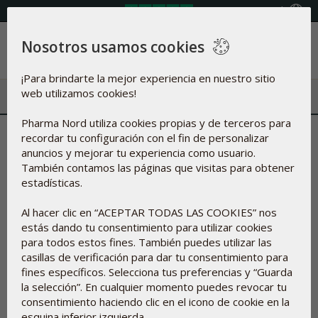
Seleccione país
Nosotros usamos cookies
Menú
¡Para brindarte la mejor experiencia en nuestro sitio
web utilizamos cookies!
Pharma Nord utiliza cookies propias y de terceros para
Apoyo nutricional en terapias
recordar tu configuración con el fin de personalizar
anuncios y mejorar tu experiencia como usuario.
con GLP-1
También contamos las páginas que visitas para obtener
estadísticas.
Tema
Al hacer clic en “ACEPTAR TODAS LAS COOKIES” nos
Ponente
estás dando tu consentimiento para utilizar cookies
para todos estos fines. También puedes utilizar las
casillas de verificación para dar tu consentimiento para
fines específicos. Selecciona tus preferencias y “Guarda
la selección”. En cualquier momento puedes revocar tu
consentimiento haciendo clic en el icono de cookie en la
esquina inferior izquierda.