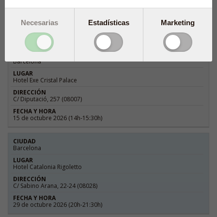
complemento opcional, sino en una parte indispensable del
tratamiento. Porque optimizar los resultados de estos
fármacos pasa, inevitablemente, por cuidar también lo que
Necesarias
Estadísticas
Marketing
el paciente deja de ingerir.
Barcelona
Hotel Exe Cristal Palace
C/ Diputació, 257 (08007)
15 de octubre 2026 (14h-15:30h)
Barcelona
Hotel Catalonia Rigoletto
C/ Sabino Arana, 22-24 (08028)
29 de octubre 2026 (20h-21:30h)