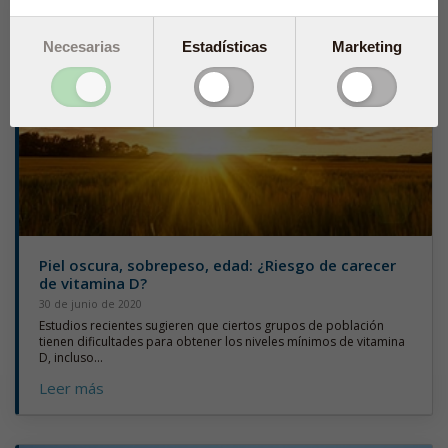
Necesarias
Estadísticas
Marketing
Piel oscura, sobrepeso, edad: ¿Riesgo de carecer
de vitamina D?
30 de junio de 2020
Estudios recientes sugieren que ciertos grupos de población
tienen dificultades para obtener los niveles mínimos de vitamina
D, incluso...
Leer más