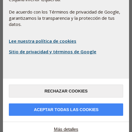
De acuerdo con los Términos de privacidad de Google,
garantizamos la transparencia y la protección de tus
datos.
Lee nuestra política de cookies
Sitio de privacidad y términos de Google
Es posible que necesites más magnesio si eres
físicamente activo
28 de mayo de 2026
RECHAZAR COOKIES
El mineral olvidado del que depende tu equilibrio mental Es
importante consumir suficiente magnesio, ya que este mineral
contribuye al...
ACEPTAR TODAS LAS COOKIES
Leer más
Más detalles