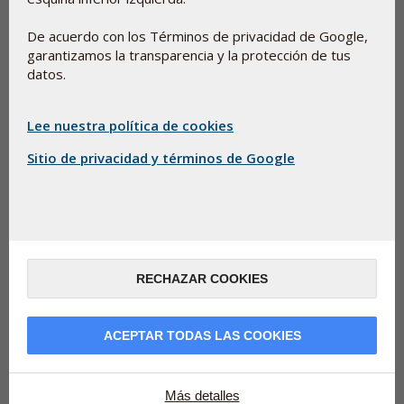
De acuerdo con los Términos de privacidad de Google,
ActiveComplex Q10 Gold 100mg
garantizamos la transparencia y la protección de tus
El producto de Q10 utilizado en el estudio Q-Symbio, y en
datos.
más de 150 estudios científicos. Producto de referencia
oficial para la ICQA (International Coenzyme Q10
Lee nuestra política de cookies
Association).
Sitio de privacidad y términos de Google
Más información
30 cáps.
32,40 €
Añadir a la cesta
60 cáps.
57,90 €
RECHAZAR COOKIES
Añadir a la cesta
ACEPTAR TODAS LAS COOKIES
90+30 cáps.
79,90 €
Añadir a la cesta
Más detalles